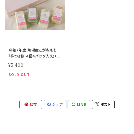
令和7年度 魚沼産こがねもち
『杵つき餅 4種4パック入り』（1
パック９枚入り）
¥5,400
SOLD OUT
保存
シェア
LINE
ポスト