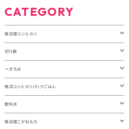
CATEGORY
魚沼産コシヒカリ
有機米JAS
切り餅
5kg
特別栽培米
魚沼産こがねもち有機JAS認証米
へぎそば
10kg
2kg
魚沼産こがねもち特別栽培米
苗場そば
魚沼コシヒカリパックごはん
2kg
5kg
ふのりそば
有機JAS認証米
飲料水
20kg
10kg
特別栽培米
お水
魚沼産こがねもち