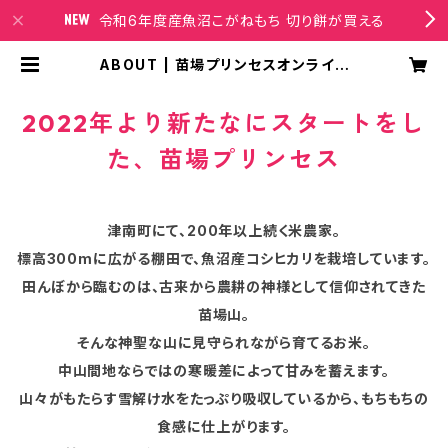
令和6年度産魚沼こがねもち 切り餅が買える
ABOUT | 苗場プリンセスオンライン
ショップ
2022年より新たなにスタートをし
た、苗場プリンセス
津南町にて、200年以上続く米農家。
標高300mに広がる棚田で、魚沼産コシヒカリを栽培しています。
田んぼから臨むのは、古来から農耕の神様として信仰されてきた
苗場山。
そんな神聖な山に見守られながら育てるお米。
中山間地ならではの寒暖差によって甘みを蓄えます。
山々がもたらす雪解け水をたっぷり吸収しているから、もちもちの
食感に仕上がります。