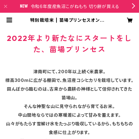
令和6年度産魚沼こがねもち 切り餅が買える
特別栽培米 | 苗場プリンセスオンライ
ンショップ
2022年より新たなにスタートをし
た、苗場プリンセス
津南町にて、200年以上続く米農家。
標高300mに広がる棚田で、魚沼産コシヒカリを栽培しています。
田んぼから臨むのは、古来から農耕の神様として信仰されてきた
苗場山。
そんな神聖な山に見守られながら育てるお米。
中山間地ならではの寒暖差によって甘みを蓄えます。
山々がもたらす雪解け水をたっぷり吸収しているから、もちもちの
食感に仕上がります。