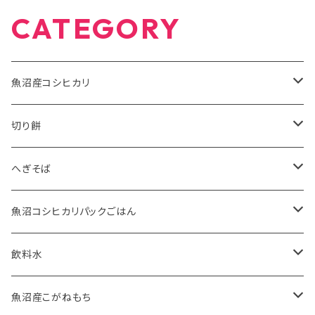
CATEGORY
魚沼産コシヒカリ
有機米JAS
切り餅
5kg
特別栽培米
魚沼産こがねもち有機JAS認証米
へぎそば
10kg
2kg
魚沼産こがねもち特別栽培米
苗場そば
魚沼コシヒカリパックごはん
2kg
5kg
ふのりそば
有機JAS認証米
飲料水
20kg
10kg
特別栽培米
お水
魚沼産こがねもち