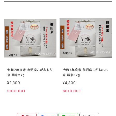
27kg
20kg
津南の天然水
特別栽培米
30kg
27kg
2kg
30kg
5kg
令和7年度米 魚沼産こがねもち
令和7年度米 魚沼産こがねもち
米 精米2kg
米 精米5kg
¥2,300
¥4,300
SOLD OUT
SOLD OUT