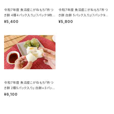
令和7年度 魚沼産こがねもち『杵つ
令和7年度 魚沼産こがねもち『杵つ
き餅 4種4パック入り』（1パック９枚
き餅 白餅 5パック入り』（1パック９枚
入り）
入り）
¥5,400
¥5,800
令和7年度 魚沼産こがねもち『杵つ
き餅 2種5パック入り』 白餅×3パッ
ク、草餅×2パック（1パック９枚入り）
¥6,100