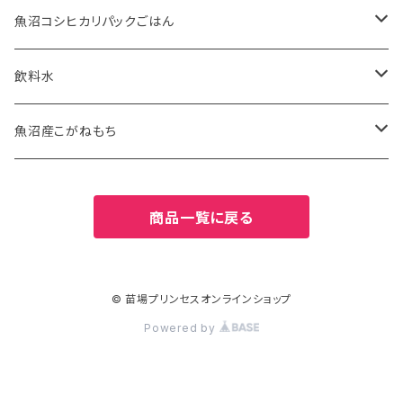
10kg
2kg
魚沼産こがねもち特別栽培米
苗場そば
魚沼コシヒカリパックごはん
2kg
5kg
ふのりそば
有機JAS認証米
飲料水
20kg
10kg
特別栽培米
お水
魚沼産こがねもち
27kg
20kg
津南の天然水
特別栽培米
商品一覧に戻る
30kg
27kg
2kg
30kg
5kg
© 苗場プリンセスオンラインショップ
Powered by