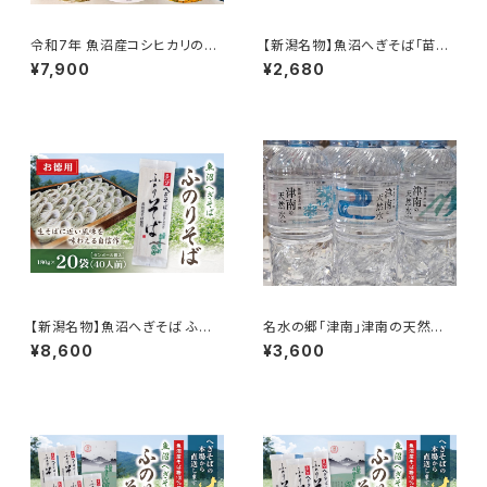
令和7年 魚沼産コシヒカリのパ
【新潟名物】魚沼へぎそば「苗場
ックごはん（特別栽培米）20個セ
そば」平打ち 5袋入り 国産そば
¥7,900
¥2,680
ット レンチンごはん
粉100％使用 化粧箱
【新潟名物】魚沼へぎそば ふの
名水の郷「津南」津南の天然水
りそば 180g×20袋 40人前 魚
550ml×24本
¥8,600
¥3,600
沼産そば粉100％使用