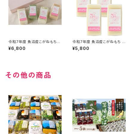
令和7年度 魚沼産こがねもちプ
令和7年度 魚沼産こがねもち プ
レミアム『杵つき餅 4種4パック
レミアム『杵つき餅 白餅 4パック
¥6,800
¥5,800
入り』（1パック９枚入り）
入り』（1パック９枚入り）
その他の商品