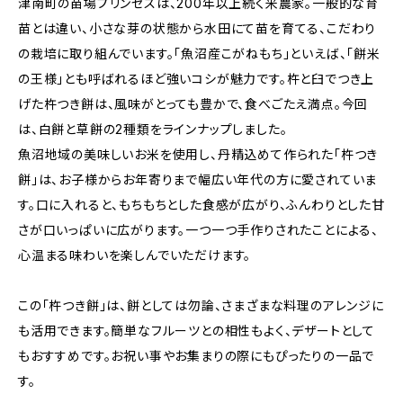
津南町の苗場プリンセスは、200年以上続く米農家。一般的な育
苗とは違い、小さな芽の状態から水田にて苗を育てる、こだわり
の栽培に取り組んでいます。「魚沼産こがねもち」といえば、「餅米
の王様」とも呼ばれるほど強いコシが魅力です。杵と臼でつき上
げた杵つき餅は、風味がとっても豊かで、食べごたえ満点。今回
は、白餅と草餅の2種類をラインナップしました。
魚沼地域の美味しいお米を使用し、丹精込めて作られた「杵つき
餅」は、お子様からお年寄りまで幅広い年代の方に愛されていま
す。口に入れると、もちもちとした食感が広がり、ふんわりとした甘
さが口いっぱいに広がります。一つ一つ手作りされたことによる、
心温まる味わいを楽しんでいただけます。
この「杵つき餅」は、餅としては勿論、さまざまな料理のアレンジに
も活用できます。簡単なフルーツとの相性もよく、デザートとして
もおすすめです。お祝い事やお集まりの際にもぴったりの一品で
す。