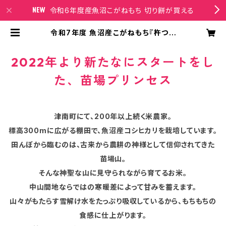
令和6年度産魚沼こがねもち 切り餅が買える
令和7年度 魚沼産こがねもち『杵つき
餅 白餅 5パック入り』（1パック９枚入
り） | 苗場プリンセスオンラインショッ
プ
2022年より新たなにスタートをし
た、苗場プリンセス
津南町にて、200年以上続く米農家。
標高300mに広がる棚田で、魚沼産コシヒカリを栽培しています。
田んぼから臨むのは、古来から農耕の神様として信仰されてきた
苗場山。
そんな神聖な山に見守られながら育てるお米。
中山間地ならではの寒暖差によって甘みを蓄えます。
山々がもたらす雪解け水をたっぷり吸収しているから、もちもちの
食感に仕上がります。