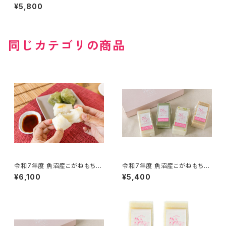
『杵つき餅 白餅 5パック入り』（1
¥5,800
パック９枚入り）
同じカテゴリの商品
令和7年度 魚沼産こがねもち
令和7年度 魚沼産こがねもち
『杵つき餅 2種5パック入り』 白
『杵つき餅 4種4パック入り』（1パ
¥6,100
¥5,400
餅×3パック、草餅×2パック（1パ
ック９枚入り）
ック９枚入り）