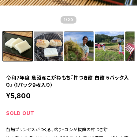
1
/20
令和7年度 魚沼産こがねもち『杵つき餅 白餅 5パック入
り』（1パック９枚入り）
¥5,800
SOLD OUT
苗場プリンセスがつくる、粘り・コシが抜群の杵つき餅