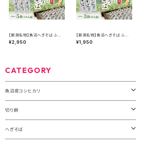
【新潟名物】魚沼へぎそば ふの
【新潟名物】魚沼へぎそば ふの
りそば 180g×5袋 10人前 魚沼
りそば 180g×3袋 6人前 魚沼
¥2,950
¥1,950
産そば粉100％使用
産そば粉100％使用
CATEGORY
魚沼産コシヒカリ
有機米JAS
切り餅
5kg
特別栽培米
魚沼産こがねもち有機JAS認証米
へぎそば