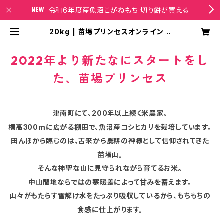
令和6年度産魚沼こがねもち 切り餅が買える
20kg | 苗場プリンセスオンラインシ
ョップ
2022年より新たなにスタートをし
た、苗場プリンセス
津南町にて、200年以上続く米農家。
標高300mに広がる棚田で、魚沼産コシヒカリを栽培しています。
田んぼから臨むのは、古来から農耕の神様として信仰されてきた
苗場山。
そんな神聖な山に見守られながら育てるお米。
中山間地ならではの寒暖差によって甘みを蓄えます。
山々がもたらす雪解け水をたっぷり吸収しているから、もちもちの
食感に仕上がります。