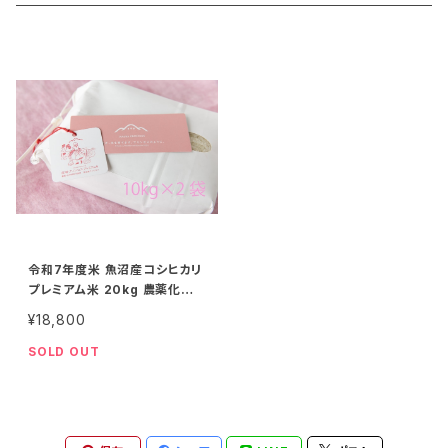
27kg
20kg
津南の天然水
特別栽培米
30kg
27kg
2kg
30kg
5kg
令和7年度米 魚沼産コシヒカリ
プレミアム米 20kg 農薬化学
肥料不使用（有機JAS認証米）
¥18,800
精米サービス有
SOLD OUT