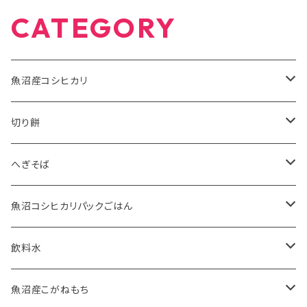
CATEGORY
魚沼産コシヒカリ
有機米JAS
切り餅
5kg
特別栽培米
魚沼産こがねもち有機JAS認証米
へぎそば
10kg
2kg
魚沼産こがねもち特別栽培米
苗場そば
魚沼コシヒカリパックごはん
2kg
5kg
ふのりそば
有機JAS認証米
飲料水
20kg
10kg
特別栽培米
お水
魚沼産こがねもち