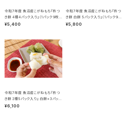
令和7年度 魚沼産こがねもち『杵つ
令和7年度 魚沼産こがねもち『杵つ
き餅 4種4パック入り』（1パック９枚
き餅 白餅 5パック入り』（1パック９枚
入り）
入り）
¥5,400
¥5,800
令和7年度 魚沼産こがねもち『杵つ
き餅 2種5パック入り』 白餅×3パッ
ク、草餅×2パック（1パック９枚入り）
¥6,100