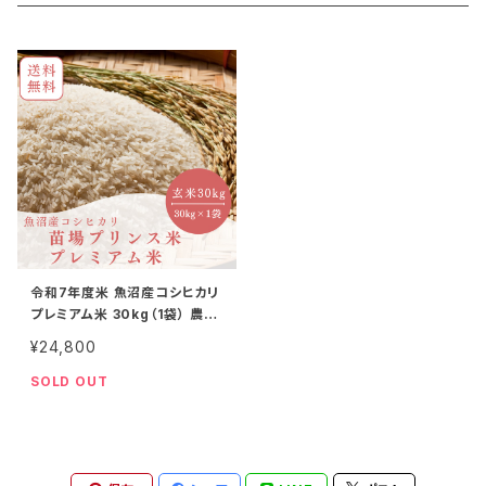
27kg
20kg
津南の天然水
特別栽培米
30kg
27kg
2kg
30kg
5kg
令和7年度米 魚沼産コシヒカリ
プレミアム米 30kg（1袋） 農薬
化学肥料不使用（有機JAS認証
¥24,800
米）玄米
SOLD OUT