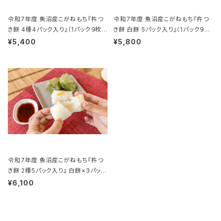
令和7年度 魚沼産こがねもち『杵つ
令和7年度 魚沼産こがねもち『杵つ
き餅 4種4パック入り』（1パック９枚
き餅 白餅 5パック入り』（1パック９枚
入り）
入り）
¥5,400
¥5,800
令和7年度 魚沼産こがねもち『杵つ
き餅 2種5パック入り』 白餅×3パッ
ク、草餅×2パック（1パック９枚入り）
¥6,100