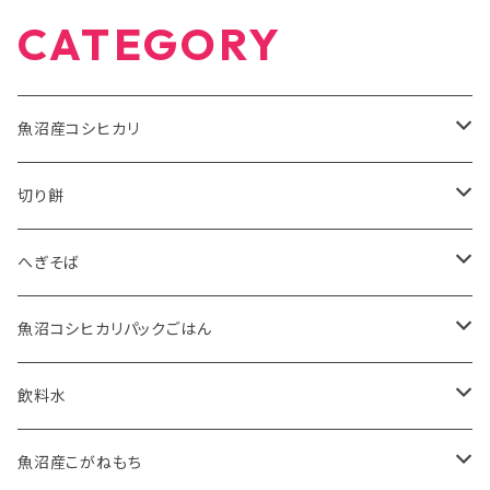
CATEGORY
魚沼産コシヒカリ
有機米JAS
切り餅
5kg
特別栽培米
魚沼産こがねもち有機JAS認証米
へぎそば
10kg
2kg
魚沼産こがねもち特別栽培米
苗場そば
魚沼コシヒカリパックごはん
2kg
5kg
ふのりそば
有機JAS認証米
飲料水
20kg
10kg
特別栽培米
お水
魚沼産こがねもち