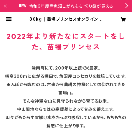
令和6年度産魚沼こがねもち 切り餅が買える
30kg | 苗場プリンセスオンラインシ
ョップ
2022年より新たなにスタートをし
た、苗場プリンセス
津南町にて、200年以上続く米農家。
標高300mに広がる棚田で、魚沼産コシヒカリを栽培しています。
田んぼから臨むのは、古来から農耕の神様として信仰されてきた
苗場山。
そんな神聖な山に見守られながら育てるお米。
中山間地ならではの寒暖差によって甘みを蓄えます。
山々がもたらす雪解け水をたっぷり吸収しているから、もちもちの
食感に仕上がります。