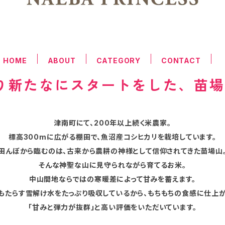
HOME
ABOUT
CATEGORY
CONTACT
より新たなにスタートをした、苗
津南町にて、200年以上続く米農家。
標高300mに広がる棚田で、魚沼産コシヒカリを栽培しています。
田んぼから臨むのは、古来から農耕の神様として信仰されてきた苗場山
そんな神聖な山に見守られながら育てるお米。
中山間地ならではの寒暖差によって甘みを蓄えます。
もたらす雪解け水をたっぷり吸収しているから、もちもちの食感に仕上が
「甘みと弾力が抜群」と高い評価をいただいています。