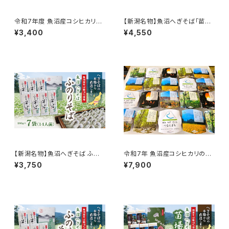
令和7年度 魚沼産コシヒカリの
【新潟名物】魚沼へぎそば「苗場
パックごはん（特別栽培米）6個
そば」平打ち 10袋入り 国産そば
¥3,400
¥4,550
セット レンチンごはん
粉100％使用 化粧箱
【新潟名物】魚沼へぎそば ふの
令和7年 魚沼産コシヒカリのパ
りそば 180g×7袋 14人前 魚沼
ックごはん（特別栽培米）20個セ
¥3,750
¥7,900
産そば粉100％使用
ット レンチンごはん