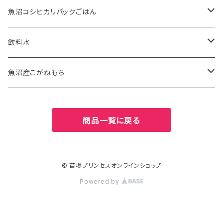
10kg
2kg
魚沼産こがねもち特別栽培米
苗場そば
魚沼コシヒカリパックごはん
2kg
5kg
ふのりそば
有機JAS認証米
飲料水
20kg
10kg
特別栽培米
お水
魚沼産こがねもち
27kg
20kg
津南の天然水
特別栽培米
商品一覧に戻る
30kg
27kg
2kg
30kg
5kg
© 苗場プリンセスオンラインショップ
Powered by