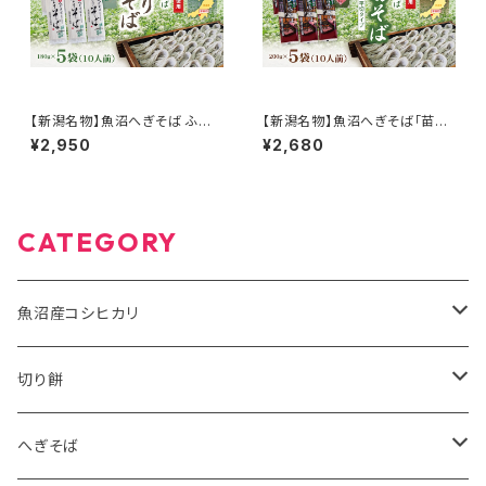
【新潟名物】魚沼へぎそば ふの
【新潟名物】魚沼へぎそば「苗場
りそば 180g×5袋 10人前 魚沼
そば」平打ち 5袋入り 国産そば
¥2,950
¥2,680
産そば粉100％使用
粉100％使用 化粧箱
CATEGORY
魚沼産コシヒカリ
有機米JAS
切り餅
5kg
特別栽培米
魚沼産こがねもち有機JAS認証米
へぎそば