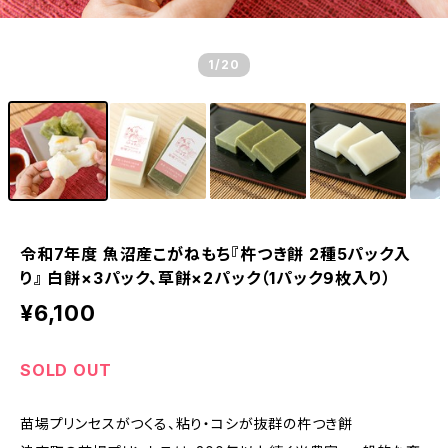
1
/20
令和7年度 魚沼産こがねもち『杵つき餅 2種5パック入
り』 白餅×3パック、草餅×2パック（1パック９枚入り）
¥6,100
SOLD OUT
苗場プリンセスがつくる、粘り・コシが抜群の杵つき餅