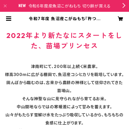
令和6年度産魚沼こがねもち 切り餅が買える
令和7年度 魚沼産こがねもち『杵つき
餅 2種5パック入り』 白餅×3パック、
草餅×2パック（1パック９枚入り） | 苗
場プリンセスオンラインショップ
2022年より新たなにスタートをし
た、苗場プリンセス
津南町にて、200年以上続く米農家。
標高300mに広がる棚田で、魚沼産コシヒカリを栽培しています。
田んぼから臨むのは、古来から農耕の神様として信仰されてきた
苗場山。
そんな神聖な山に見守られながら育てるお米。
中山間地ならではの寒暖差によって甘みを蓄えます。
山々がもたらす雪解け水をたっぷり吸収しているから、もちもちの
食感に仕上がります。