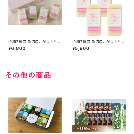
令和7年度 魚沼産こがねもちプ
令和7年度 魚沼産こがねもち プ
レミアム『杵つき餅 4種4パック
レミアム『杵つき餅 白餅 4パック
¥6,800
¥5,800
入り』（1パック９枚入り）
入り』（1パック９枚入り）
その他の商品