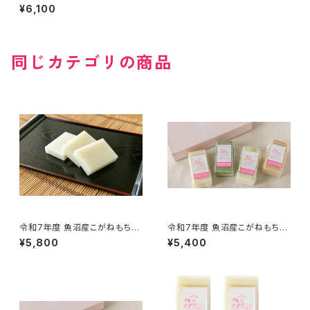
『杵つき餅 2種5パック入り』 白
¥6,100
餅×3パック、草餅×2パック（1パ
ック９枚入り）
同じカテゴリの商品
令和7年度 魚沼産こがねもち
令和7年度 魚沼産こがねもち
『杵つき餅 白餅 5パック入り』（1
『杵つき餅 4種4パック入り』（1パ
¥5,800
¥5,400
パック９枚入り）
ック９枚入り）