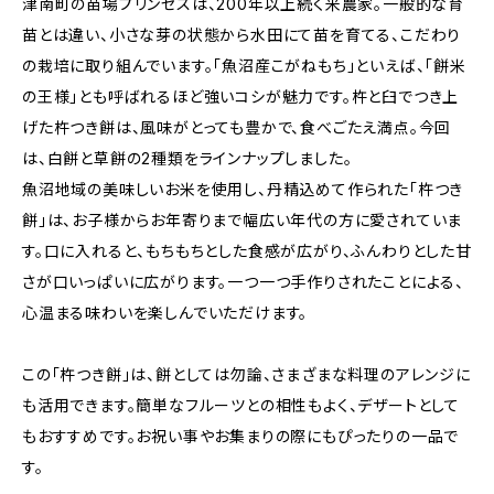
津南町の苗場プリンセスは、200年以上続く米農家。一般的な育
苗とは違い、小さな芽の状態から水田にて苗を育てる、こだわり
の栽培に取り組んでいます。「魚沼産こがねもち」といえば、「餅米
の王様」とも呼ばれるほど強いコシが魅力です。杵と臼でつき上
げた杵つき餅は、風味がとっても豊かで、食べごたえ満点。今回
は、白餅と草餅の2種類をラインナップしました。
魚沼地域の美味しいお米を使用し、丹精込めて作られた「杵つき
餅」は、お子様からお年寄りまで幅広い年代の方に愛されていま
す。口に入れると、もちもちとした食感が広がり、ふんわりとした甘
さが口いっぱいに広がります。一つ一つ手作りされたことによる、
心温まる味わいを楽しんでいただけます。
この「杵つき餅」は、餅としては勿論、さまざまな料理のアレンジに
も活用できます。簡単なフルーツとの相性もよく、デザートとして
もおすすめです。お祝い事やお集まりの際にもぴったりの一品で
す。