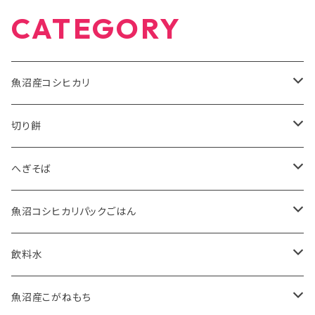
CATEGORY
魚沼産コシヒカリ
有機米JAS
切り餅
5kg
特別栽培米
魚沼産こがねもち有機JAS認証米
へぎそば
10kg
2kg
魚沼産こがねもち特別栽培米
苗場そば
魚沼コシヒカリパックごはん
2kg
5kg
ふのりそば
有機JAS認証米
飲料水
20kg
10kg
特別栽培米
お水
魚沼産こがねもち