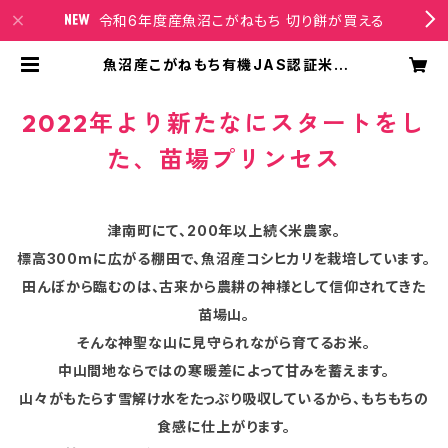
令和6年度産魚沼こがねもち 切り餅が買える
魚沼産こがねもち有機JAS認証米 |
苗場プリンセスオンラインショップ
2022年より新たなにスタートをし
た、苗場プリンセス
津南町にて、200年以上続く米農家。
標高300mに広がる棚田で、魚沼産コシヒカリを栽培しています。
田んぼから臨むのは、古来から農耕の神様として信仰されてきた
苗場山。
そんな神聖な山に見守られながら育てるお米。
中山間地ならではの寒暖差によって甘みを蓄えます。
山々がもたらす雪解け水をたっぷり吸収しているから、もちもちの
食感に仕上がります。