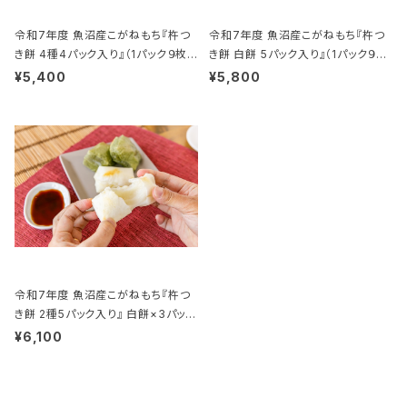
令和7年度 魚沼産こがねもち『杵つ
令和7年度 魚沼産こがねもち『杵つ
き餅 4種4パック入り』（1パック９枚
き餅 白餅 5パック入り』（1パック９枚
入り）
入り）
¥5,400
¥5,800
令和7年度 魚沼産こがねもち『杵つ
き餅 2種5パック入り』 白餅×3パッ
ク、草餅×2パック（1パック９枚入り）
¥6,100