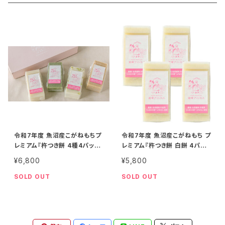
27kg
20kg
津南の天然水
特別栽培米
30kg
27kg
2kg
30kg
5kg
令和7年度 魚沼産こがねもちプ
令和7年度 魚沼産こがねもち プ
レミアム『杵つき餅 4種4パック
レミアム『杵つき餅 白餅 4パッ
入り』（1パック９枚入り）
ク入り』（1パック９枚入り）
¥6,800
¥5,800
SOLD OUT
SOLD OUT