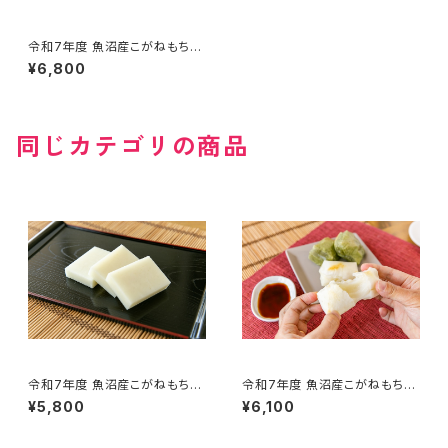
令和7年度 魚沼産こがねもちプ
レミアム『杵つき餅 4種4パック
¥6,800
入り』（1パック９枚入り）
同じカテゴリの商品
令和7年度 魚沼産こがねもち
令和7年度 魚沼産こがねもち
『杵つき餅 白餅 5パック入り』（1
『杵つき餅 2種5パック入り』 白
¥5,800
¥6,100
パック９枚入り）
餅×3パック、草餅×2パック（1パ
ック９枚入り）