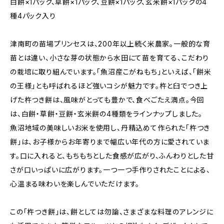
白餅×1パック、草餅×1パック、豆餅×1パック、玄米餅×1パックの4
種4パック入り
津南町の苗場プリンセスは、200年以上続く米農家。一般的な育
苗とは違い、小さな芽の状態から水田にて苗を育てる、こだわり
の栽培に取り組んでいます。「魚沼産こがねもち」といえば、「餅米
の王様」とも呼ばれるほど強いコシが魅力です。杵と臼でつき上
げた杵つき餅は、風味がとっても豊かで、食べごたえ満点。今回
は、白餅・草餅・豆餅・玄米餅の4種類をラインナップしました。
魚沼地域の美味しいお米を使用し、丹精込めて作られた「杵つき
餅」は、お子様からお年寄りまで幅広い年代の方に愛されていま
す。口に入れると、もちもちとした食感が広がり、ふんわりとした甘
さが口いっぱいに広がります。一つ一つ手作りされたことによる、
心温まる味わいを楽しんでいただけます。
この「杵つき餅」は、餅としては勿論、さまざまな料理のアレンジに