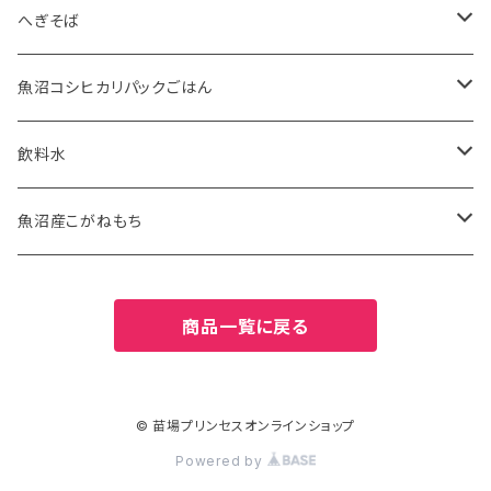
5kg
特別栽培米
魚沼産こがねもち有機JAS認証米
へぎそば
10kg
2kg
魚沼産こがねもち特別栽培米
苗場そば
魚沼コシヒカリパックごはん
2kg
5kg
ふのりそば
有機JAS認証米
飲料水
20kg
10kg
特別栽培米
お水
魚沼産こがねもち
27kg
20kg
津南の天然水
特別栽培米
商品一覧に戻る
30kg
27kg
2kg
30kg
5kg
© 苗場プリンセスオンラインショップ
Powered by