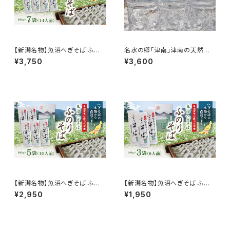
【新潟名物】魚沼へぎそば ふの
名水の郷「津南」津南の天然水
りそば 180g×7袋 14人前 魚沼
550ml×24本
¥3,750
¥3,600
産そば粉100％使用
【新潟名物】魚沼へぎそば ふの
【新潟名物】魚沼へぎそば ふの
りそば 180g×5袋 10人前 魚沼
りそば 180g×3袋 6人前 魚沼
¥2,950
¥1,950
産そば粉100％使用
産そば粉100％使用