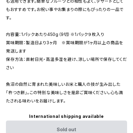
も活用できます。簡単なフルーツとの相性もよく、デザートとして
もおすすめです。お祝い事やお集まりの際にもぴったりの一品で
す。
内容量：1パックあたり450g（9切）※1パック９枚入り
賞味期限：製造日より3ヶ月 ※賞味期限が1ヶ月以上の商品を
発送します
保存方法：直射日光・高温多湿を避け、涼しい場所で保存してくだ
さい
魚沼の自然に育まれた美味しいお米と職人の技が生み出した
「杵つき餅」。この特別な美味しさを是非ご賞味ください。心も満
たされる味わいをお届けします。
International shipping available
Sold out