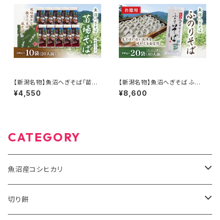
【新潟名物】魚沼へぎそば「苗場
【新潟名物】魚沼へぎそば ふの
そば」平打ち 10袋入り 国産そば
りそば 180g×20袋 40人前 魚
¥4,550
¥8,600
粉100％使用 化粧箱
沼産そば粉100％使用
CATEGORY
魚沼産コシヒカリ
有機米JAS
切り餅