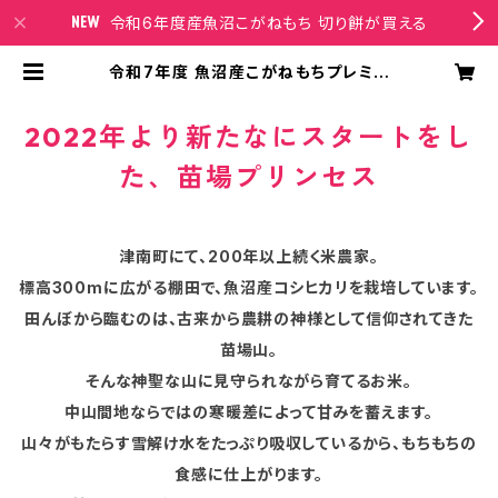
令和6年度産魚沼こがねもち 切り餅が買える
令和7年度 魚沼産こがねもちプレミア
ム『杵つき餅 4種4パック入り』（1パッ
ク９枚入り） | 苗場プリンセスオンライ
ンショップ
2022年より新たなにスタートをし
た、苗場プリンセス
津南町にて、200年以上続く米農家。
標高300mに広がる棚田で、魚沼産コシヒカリを栽培しています。
田んぼから臨むのは、古来から農耕の神様として信仰されてきた
苗場山。
そんな神聖な山に見守られながら育てるお米。
中山間地ならではの寒暖差によって甘みを蓄えます。
山々がもたらす雪解け水をたっぷり吸収しているから、もちもちの
食感に仕上がります。