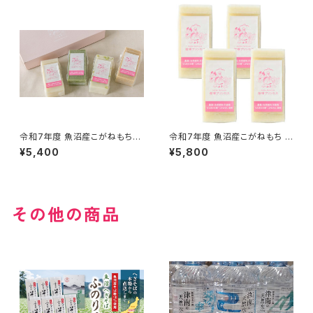
令和7年度 魚沼産こがねもち
令和7年度 魚沼産こがねもち プ
『杵つき餅 4種4パック入り』（1パ
レミアム『杵つき餅 白餅 4パック
¥5,400
¥5,800
ック９枚入り）
入り』（1パック９枚入り）
その他の商品