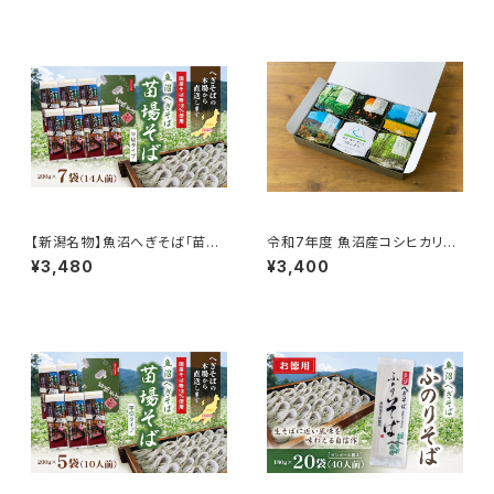
【新潟名物】魚沼へぎそば「苗場
令和7年度 魚沼産コシヒカリの
そば」平打ち 7袋入り 国産そば
パックごはん（特別栽培米）6個
¥3,480
¥3,400
粉100％使用 化粧箱
セット レンチンごはん