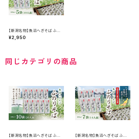
【新潟名物】魚沼へぎそば ふの
りそば 180g×5袋 10人前 魚沼
¥2,950
産そば粉100％使用
同じカテゴリの商品
【新潟名物】魚沼へぎそば ふの
【新潟名物】魚沼へぎそば ふの