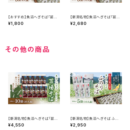
【おすすめ】魚沼へぎそば「苗場
【新潟名物】魚沼へぎそば「苗場
そば」平打ち 3袋入り 6人前 国
そば」平打ち 5袋入り 国産そば
¥1,800
¥2,680
産そば粉100％使用
粉100％使用 化粧箱
その他の商品
【新潟名物】魚沼へぎそば「苗場
【新潟名物】魚沼へぎそば ふの
そば」平打ち 10袋入り 国産そば
りそば 180g×5袋 10人前 魚沼
¥4,550
¥2,950
粉100％使用 化粧箱
産そば粉100％使用