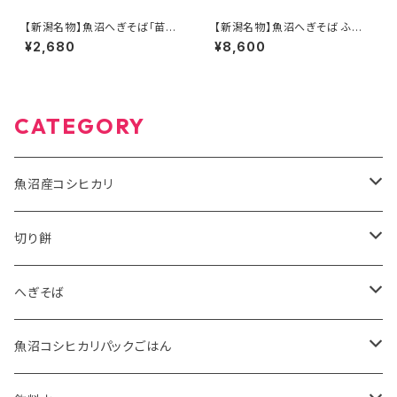
【新潟名物】魚沼へぎそば「苗場
【新潟名物】魚沼へぎそば ふの
そば」平打ち 5袋入り 国産そば
りそば 180g×20袋 40人前 魚
¥2,680
¥8,600
粉100％使用 化粧箱
沼産そば粉100％使用
CATEGORY
魚沼産コシヒカリ
有機米JAS
切り餅
5kg
特別栽培米
魚沼産こがねもち有機JAS認証米
へぎそば
10kg
2kg
魚沼産こがねもち特別栽培米
苗場そば
魚沼コシヒカリパックごはん
2kg
5kg