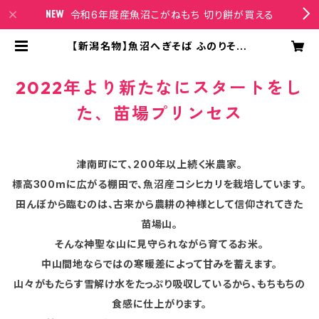
令和6年度産魚沼こがねもち 切り餅が買える
【新潟名物】魚沼へぎそば ふのりそば
180g×5袋 10人前 魚沼産そば粉10
0％使用 | 苗場プリンセスオンライン
ショップ
2022年より新たなにスタートをし
た、苗場プリンセス
津南町にて、200年以上続く米農家。
標高300mに広がる棚田で、魚沼産コシヒカリを栽培しています。
田んぼから臨むのは、古来から農耕の神様として信仰されてきた
苗場山。
そんな神聖な山に見守られながら育てるお米。
中山間地ならではの寒暖差によって甘みを蓄えます。
山々がもたらす雪解け水をたっぷり吸収しているから、もちもちの
食感に仕上がります。