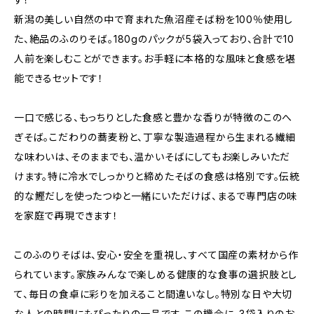
新潟の美しい自然の中で育まれた魚沼産そば粉を100％使用し
た、絶品のふのりそば。180gのパックが5袋入っており、合計で10
人前を楽しむことができます。お手軽に本格的な風味と食感を堪
能できるセットです！
一口で感じる、もっちりとした食感と豊かな香りが特徴のこのへ
ぎそば。こだわりの蕎麦粉と、丁寧な製造過程から生まれる繊細
な味わいは、そのままでも、温かいそばにしてもお楽しみいただ
けます。特に冷水でしっかりと締めたそばの食感は格別です。伝統
的な鰹だしを使ったつゆと一緒にいただけば、まるで専門店の味
を家庭で再現できます！
このふのりそばは、安心・安全を重視し、すべて国産の素材から作
られています。家族みんなで楽しめる健康的な食事の選択肢とし
て、毎日の食卓に彩りを加えること間違いなし。特別な日や大切
な人との時間にもぴったりの一品です。この機会に、3袋入りのお