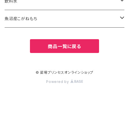
ふのりそば
有機JAS認証米
飲料水
20kg
10kg
特別栽培米
お水
魚沼産こがねもち
27kg
20kg
津南の天然水
特別栽培米
商品一覧に戻る
30kg
27kg
2kg
30kg
5kg
© 苗場プリンセスオンラインショップ
Powered by