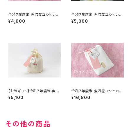
令和7年度米 魚沼産コシヒカリ
令和7年度米 魚沼産コシヒカリ
特別栽培米 5kg 農薬化学肥料
プレミアム米・特別栽培米食べ
¥4,800
¥5,000
50％減 精米有料サービス有
比べセット 各精米2kg
【お米ギフト】令和7年度米 魚沼
令和7年度米 魚沼産コシヒカリ
産コシヒカリ 特別栽培米 5kg
特別栽培米 20kg 農薬化学肥
¥5,100
¥16,800
精米
料50％減 精米有料サービス有
その他の商品