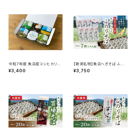
令和7年度 魚沼産コシヒカリの
【新潟名物】魚沼へぎそば ふの
パックごはん（特別栽培米）6個
りそば 180g×7袋 14人前 魚沼
¥3,400
¥3,750
セット レンチンごはん
産そば粉100％使用