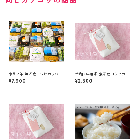
同じカテゴリの商品
令和7年 魚沼産コシヒカリのパ
令和7年度米 魚沼産コシヒカリ
ックごはん（特別栽培米）20個セ
特別栽培米 2kg 農薬化学肥料
¥7,900
¥2,500
ット レンチンごはん
50％減 精米有料サービス有