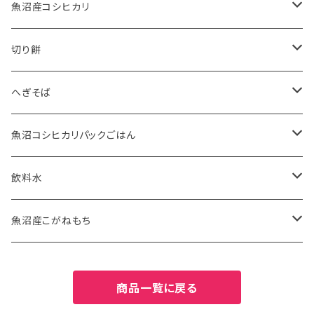
魚沼産コシヒカリ
有機米JAS
切り餅
5kg
特別栽培米
魚沼産こがねもち有機JAS認証米
へぎそば
10kg
2kg
魚沼産こがねもち特別栽培米
苗場そば
魚沼コシヒカリパックごはん
2kg
5kg
ふのりそば
有機JAS認証米
飲料水
20kg
10kg
特別栽培米
お水
魚沼産こがねもち
27kg
20kg
津南の天然水
特別栽培米
商品一覧に戻る
30kg
27kg
2kg