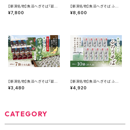
【新潟名物】魚沼へぎそば「苗場
【新潟名物】魚沼へぎそば ふの
そば」平打ち 20袋入り 国産そ
りそば 180g×20袋 40人前 魚
¥7,800
¥8,600
ば粉100％使用 簡易包装
沼産そば粉100％使用
【新潟名物】魚沼へぎそば「苗場
【新潟名物】魚沼へぎそば ふの
そば」平打ち 7袋入り 国産そば
りそば 180g×10袋 20人前 魚
¥3,480
¥4,920
粉100％使用 化粧箱
沼産そば粉100％使用
CATEGORY