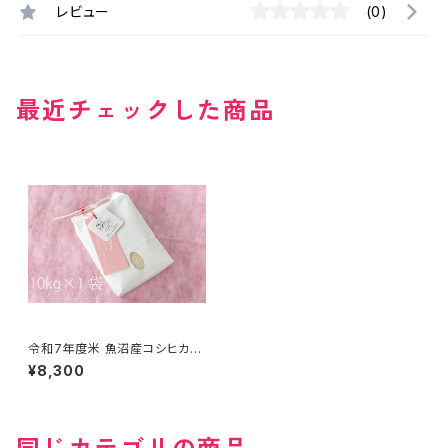
レビュー
(0)
最近チェックした商品
令和7年度米 魚沼産コシヒカリ
特別栽培米 10kg 農薬化学肥
¥8,300
料50％減 精米サービス有