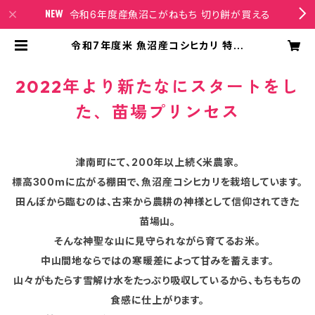
令和6年度産魚沼こがねもち 切り餅が買える
令和7年度米 魚沼産コシヒカリ 特別
栽培米 10kg 農薬化学肥料50％減
精米サービス有 | 苗場プリンセスオン
ラインショップ
2022年より新たなにスタートをし
た、苗場プリンセス
津南町にて、200年以上続く米農家。
標高300mに広がる棚田で、魚沼産コシヒカリを栽培しています。
田んぼから臨むのは、古来から農耕の神様として信仰されてきた
苗場山。
そんな神聖な山に見守られながら育てるお米。
中山間地ならではの寒暖差によって甘みを蓄えます。
山々がもたらす雪解け水をたっぷり吸収しているから、もちもちの
食感に仕上がります。